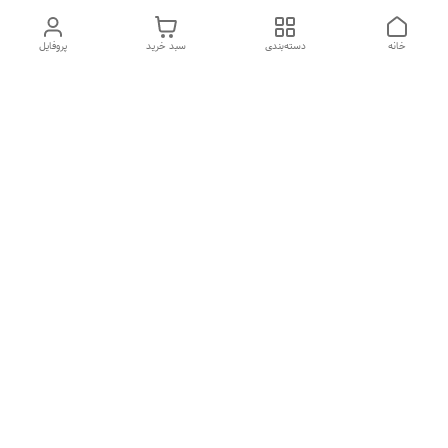
خانه
دسته‌بندی
سبد خرید
پروفایل
دسترسی سریع
درباره ما
تماس با ما
شکایات
سیاست حریم خصوصی
قوانین و مقررات
هفت روز هفته ، از ۱۰صبح تا ۷عصر پاسخگوی شما هستیم گالری
رزبوم
۰۹۹۱۶۴۳۲۰۰۳
شماره تماس
09916432003