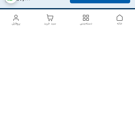
خانه
دسته‌بندی
سبد خرید
پروفایل
دسترسی سریع
درباره ما
تماس با ما
شکایات
سیاست حریم خصوصی
قوانین و مقررات
هفت روز هفته ، از ۱۰صبح تا ۷عصر پاسخگوی شما هستیم گالری
رزبوم
۰۹۹۱۶۴۳۲۰۰۳