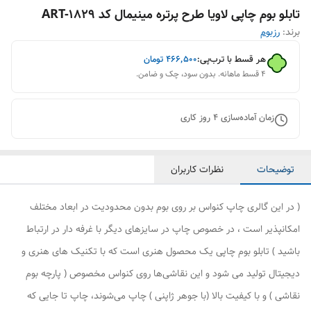
تابلو بوم چاپی لاویا طرح پرتره مینیمال کد ART-1829
برند:
رزبوم
هر قسط با ترب‌پی:
۴۶۶٬۵۰۰
تومان
۴ قسط ماهانه. بدون سود، چک و ضامن.
زمان آماده‌سازی
4
روز کاری
توضیحات
نظرات کاربران
( در این گالری چاپ کنواس بر روی بوم بدون محدودیت در ابعاد مختلف
امکانپذیر است ، در خصوص چاپ در سایزهای دیگر با غرفه دار در ارتباط
باشید ) تابلو بوم چاپی یک محصول هنری است که با تکنیک های هنری و
دیجیتال تولید می شود و این نقاشی‌ها روی کنواس مخصوص ( پارچه بوم
نقاشی ) و با کیفیت بالا (با جوهر ژاپنی ) چاپ می‌شوند، چاپ تا جایی که