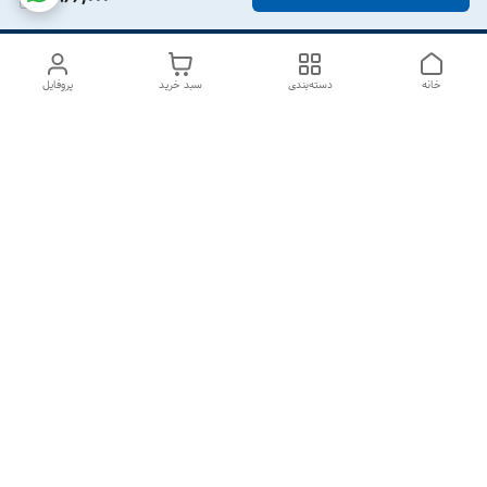
خانه
دسته‌بندی
سبد خرید
پروفایل
دسترسی سریع
درباره ما
تماس با ما
شکایات
سیاست حریم خصوصی
قوانین و مقررات
هفت روز هفته ، از ۱۰صبح تا ۷عصر پاسخگوی شما هستیم گالری
رزبوم
۰۹۹۱۶۴۳۲۰۰۳