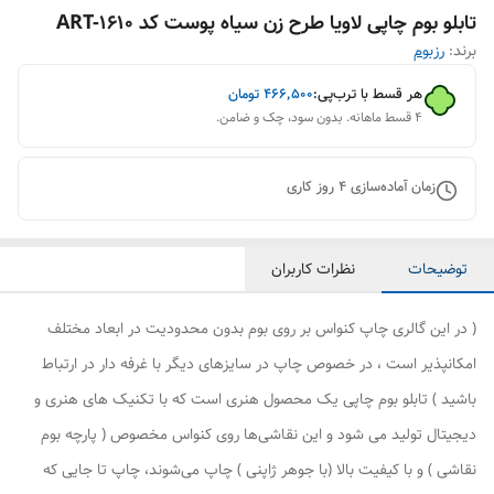
تابلو بوم چاپی لاویا طرح زن سیاه پوست کد ART-1610
برند:
رزبوم
هر قسط با ترب‌پی:
۴۶۶٬۵۰۰
تومان
۴ قسط ماهانه. بدون سود، چک و ضامن.
زمان آماده‌سازی
4
روز کاری
توضیحات
نظرات کاربران
( در این گالری چاپ کنواس بر روی بوم بدون محدودیت در ابعاد مختلف
امکانپذیر است ، در خصوص چاپ در سایزهای دیگر با غرفه دار در ارتباط
باشید ) تابلو بوم چاپی یک محصول هنری است که با تکنیک های هنری و
دیجیتال تولید می شود و این نقاشی‌ها روی کنواس مخصوص ( پارچه بوم
نقاشی ) و با کیفیت بالا (با جوهر ژاپنی ) چاپ می‌شوند، چاپ تا جایی که