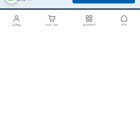
خانه
دسته‌بندی
سبد خرید
پروفایل
دسترسی سریع
درباره ما
تماس با ما
شکایات
سیاست حریم خصوصی
قوانین و مقررات
هفت روز هفته ، از ۱۰صبح تا ۷عصر پاسخگوی شما هستیم گالری
رزبوم
۰۹۹۱۶۴۳۲۰۰۳