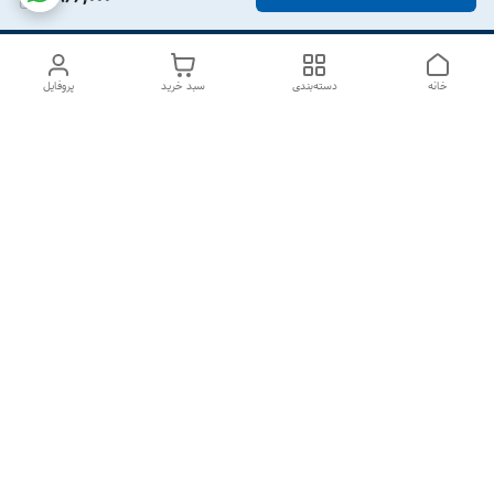
خانه
دسته‌بندی
سبد خرید
پروفایل
دسترسی سریع
درباره ما
تماس با ما
شکایات
سیاست حریم خصوصی
قوانین و مقررات
هفت روز هفته ، از ۱۰صبح تا ۷عصر پاسخگوی شما هستیم گالری
رزبوم
۰۹۹۱۶۴۳۲۰۰۳