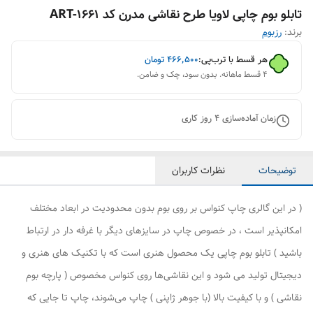
تابلو بوم چاپی لاویا طرح نقاشی مدرن کد ART-1661
برند:
رزبوم
هر قسط با ترب‌پی:
۴۶۶٬۵۰۰
تومان
۴ قسط ماهانه. بدون سود، چک و ضامن.
زمان آماده‌سازی
4
روز کاری
توضیحات
نظرات کاربران
( در این گالری چاپ کنواس بر روی بوم بدون محدودیت در ابعاد مختلف
امکانپذیر است ، در خصوص چاپ در سایزهای دیگر با غرفه دار در ارتباط
باشید ) تابلو بوم چاپی یک محصول هنری است که با تکنیک های هنری و
دیجیتال تولید می شود و این نقاشی‌ها روی کنواس مخصوص ( پارچه بوم
نقاشی ) و با کیفیت بالا (با جوهر ژاپنی ) چاپ می‌شوند، چاپ تا جایی که