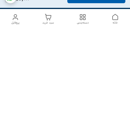
خانه
دسته‌بندی
سبد خرید
پروفایل
دسترسی سریع
درباره ما
تماس با ما
شکایات
سیاست حریم خصوصی
قوانین و مقررات
هفت روز هفته ، از ۱۰صبح تا ۷عصر پاسخگوی شما هستیم گالری
رزبوم
۰۹۹۱۶۴۳۲۰۰۳