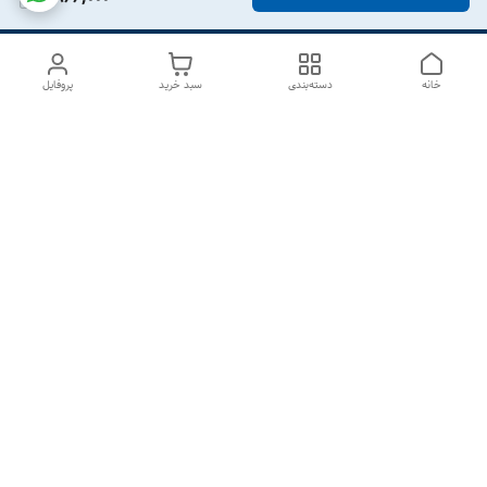
خانه
دسته‌بندی
سبد خرید
پروفایل
دسترسی سریع
درباره ما
تماس با ما
شکایات
سیاست حریم خصوصی
قوانین و مقررات
هفت روز هفته ، از ۱۰صبح تا ۷عصر پاسخگوی شما هستیم گالری
رزبوم
۰۹۹۱۶۴۳۲۰۰۳