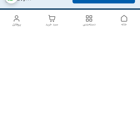
خانه
دسته‌بندی
سبد خرید
پروفایل
دسترسی سریع
درباره ما
تماس با ما
شکایات
سیاست حریم خصوصی
قوانین و مقررات
هفت روز هفته ، از ۱۰صبح تا ۷عصر پاسخگوی شما هستیم گالری
رزبوم
۰۹۹۱۶۴۳۲۰۰۳