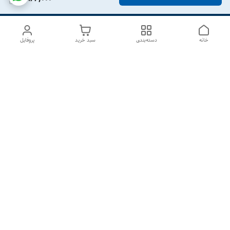
خانه
دسته‌بندی
سبد خرید
پروفایل
دسترسی سریع
درباره ما
تماس با ما
شکایات
سیاست حریم خصوصی
قوانین و مقررات
هفت روز هفته ، از ۱۰صبح تا ۷عصر پاسخگوی شما هستیم گالری
رزبوم
۰۹۹۱۶۴۳۲۰۰۳