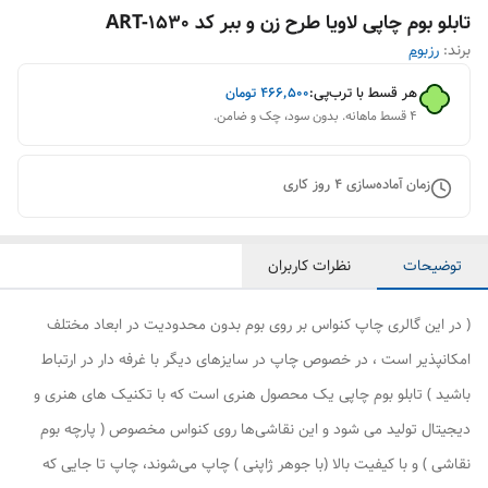
تابلو بوم چاپی لاویا طرح زن و ببر کد ART-1530
برند:
رزبوم
هر قسط با ترب‌پی:
۴۶۶٬۵۰۰
تومان
۴ قسط ماهانه. بدون سود، چک و ضامن.
زمان آماده‌سازی
4
روز کاری
توضیحات
نظرات کاربران
( در این گالری چاپ کنواس بر روی بوم بدون محدودیت در ابعاد مختلف
امکانپذیر است ، در خصوص چاپ در سایزهای دیگر با غرفه دار در ارتباط
باشید ) تابلو بوم چاپی یک محصول هنری است که با تکنیک های هنری و
دیجیتال تولید می شود و این نقاشی‌ها روی کنواس مخصوص ( پارچه بوم
نقاشی ) و با کیفیت بالا (با جوهر ژاپنی ) چاپ می‌شوند، چاپ تا جایی که