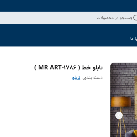
جستجو در محصولات
 ما
تابلو خط ( 1786-MR ART )
دسته‌بندی
:
تابلو