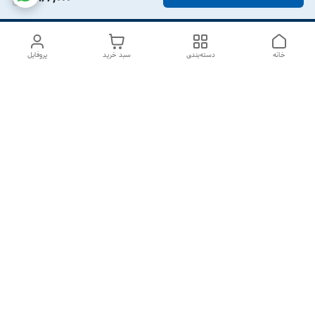
خانه
دسته‌بندی
سبد خرید
پروفایل
دسترسی سریع
درباره ما
تماس با ما
شکایات
سیاست حریم خصوصی
قوانین و مقررات
هفت روز هفته ، از ۱۰صبح تا ۷عصر پاسخگوی شما هستیم گالری
رزبوم
۰۹۹۱۶۴۳۲۰۰۳