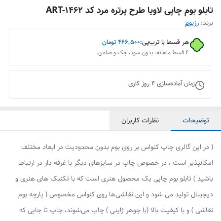
تابلو بوم چاپی لاویا طرح پرتره مرد کد ART-1462
برند:
رزبوم
هر قسط با ترب‌پی:
۴۶۶٬۵۰۰
تومان
۴ قسط ماهانه. بدون سود، چک و ضامن.
زمان آماده‌سازی
4
روز کاری
توضیحات
نظرات کاربران
( در این گالری چاپ کنواس بر روی بوم بدون محدودیت در ابعاد مختلف
امکانپذیر است ، در خصوص چاپ در سایزهای دیگر با غرفه دار در ارتباط
باشید ) تابلو بوم چاپی یک محصول هنری است که با تکنیک های هنری و
دیجیتال تولید می شود و این نقاشی‌ها روی کنواس مخصوص ( پارچه بوم
نقاشی ) و با کیفیت بالا (با جوهر ژاپنی ) چاپ می‌شوند، چاپ تا جایی که