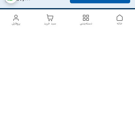
خانه
دسته‌بندی
سبد خرید
پروفایل
دسترسی سریع
درباره ما
تماس با ما
شکایات
سیاست حریم خصوصی
قوانین و مقررات
هفت روز هفته ، از ۱۰صبح تا ۷عصر پاسخگوی شما هستیم گالری
رزبوم
۰۹۹۱۶۴۳۲۰۰۳