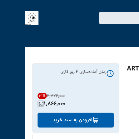
بوم چاپی لاویا طرح بسکتبالیست کد ART-
زمان آماده‌سازی
4
روز کاری
۲٬۷۲۶٬۰۰۰
31
%
1,866,000
افزودن به سبد خرید