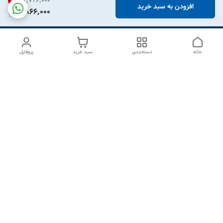
۲٬۷۲۶٬۰۰۰
31
%
افزودن به سبد خرید
1,866,000
خانه
دسته‌بندی
سبد خرید
پروفایل
دسترسی سریع
درباره ما
تماس با ما
شکایات
سیاست حریم خصوصی
قوانین و مقررات
هفت روز هفته ، از ۱۰صبح تا ۷عصر پاسخگوی شما هستیم گالری
رزبوم