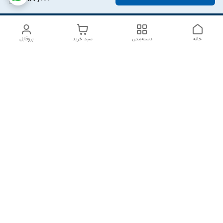
خانه
دسته‌بندی
سبد خرید
پروفایل
دسترسی سریع
درباره ما
تماس با ما
شکایات
سیاست حریم خصوصی
قوانین و مقررات
هفت روز هفته ، از ۱۰صبح تا ۷عصر پاسخگوی شما هستیم گالری
رزبوم
۰۹۹۱۶۴۳۲۰۰۳