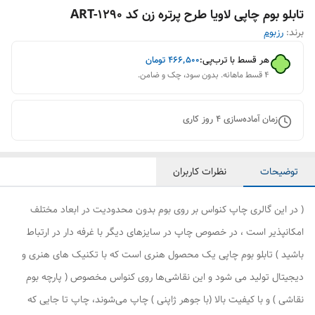
تابلو بوم چاپی لاویا طرح پرتره زن کد ART-1290
برند:
رزبوم
هر قسط با ترب‌پی:
۴۶۶٬۵۰۰
تومان
۴ قسط ماهانه. بدون سود، چک و ضامن.
زمان آماده‌سازی
4
روز کاری
توضیحات
نظرات کاربران
( در این گالری چاپ کنواس بر روی بوم بدون محدودیت در ابعاد مختلف
امکانپذیر است ، در خصوص چاپ در سایزهای دیگر با غرفه دار در ارتباط
باشید ) تابلو بوم چاپی یک محصول هنری است که با تکنیک های هنری و
دیجیتال تولید می شود و این نقاشی‌ها روی کنواس مخصوص ( پارچه بوم
نقاشی ) و با کیفیت بالا (با جوهر ژاپنی ) چاپ می‌شوند، چاپ تا جایی که