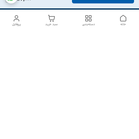
خانه
دسته‌بندی
سبد خرید
پروفایل
دسترسی سریع
درباره ما
تماس با ما
شکایات
سیاست حریم خصوصی
قوانین و مقررات
هفت روز هفته ، از ۱۰صبح تا ۷عصر پاسخگوی شما هستیم گالری
رزبوم
۰۹۹۱۶۴۳۲۰۰۳