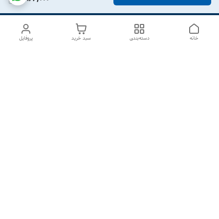
خانه
دسته‌بندی
سبد خرید
پروفایل
دسترسی سریع
درباره ما
تماس با ما
شکایات
سیاست حریم خصوصی
قوانین و مقررات
هفت روز هفته ، از ۱۰صبح تا ۷عصر پاسخگوی شما هستیم گالری
رزبوم
۰۹۹۱۶۴۳۲۰۰۳