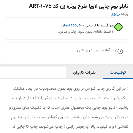
تابلو بوم چاپی لاویا طرح پرتره زن کد ART-1075
برند:
رزبوم
هر قسط با ترب‌پی:
۴۶۶٬۵۰۰
تومان
۴ قسط ماهانه. بدون سود، چک و ضامن.
زمان آماده‌سازی
4
روز کاری
توضیحات
نظرات کاربران
( در این گالری چاپ کنواس بر روی بوم بدون محدودیت در ابعاد مختلف
امکانپذیر است ، در خصوص چاپ در سایزهای دیگر با غرفه دار در ارتباط
باشید ) تابلو بوم چاپی یک محصول هنری است که با تکنیک های هنری و
دیجیتال تولید می شود و این نقاشی‌ها روی کنواس مخصوص ( پارچه بوم
نقاشی ) و با کیفیت بالا (با جوهر ژاپنی ) چاپ می‌شوند، چاپ تا جایی که