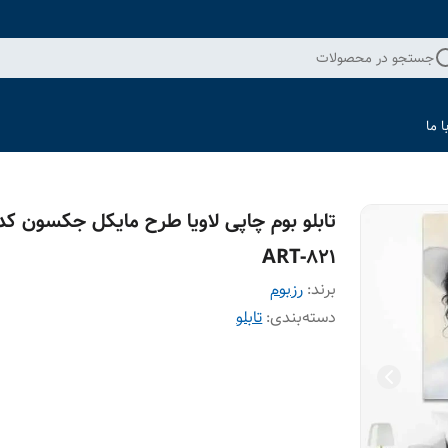
جستجو در محصولات
 ما
تابلو بوم چاپی لاویا طرح مایکل جکسون کد
ART-821
برند:
رزبوم
دسته‌بندی
:
تابلو