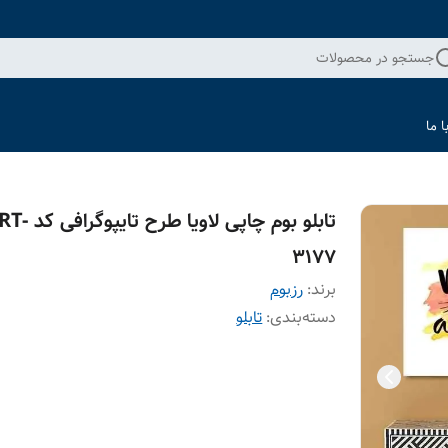
جستجو در محصولات
 ما
تابلو بوم چاپی لاویا طرح تای
3177
برند:
رزبوم
دسته‌بندی
:
تابلو