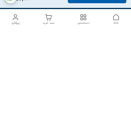
خانه
دسته‌بندی
سبد خرید
پروفایل
دسترسی سریع
درباره ما
تماس با ما
شکایات
سیاست حریم خصوصی
قوانین و مقررات
هفت روز هفته ، از ۱۰صبح تا ۷عصر پاسخگوی شما هستیم گالری
رزبوم
۰۹۹۱۶۴۳۲۰۰۳