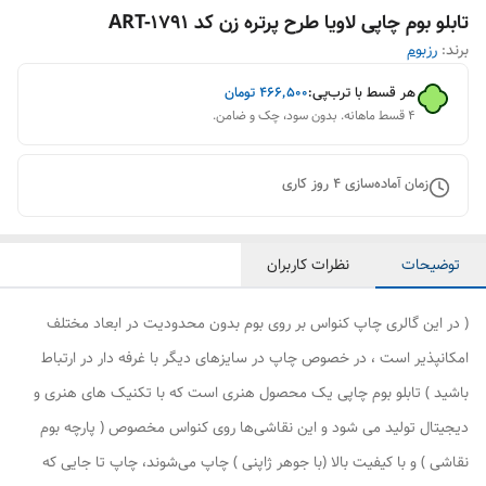
تابلو بوم چاپی لاویا طرح پرتره زن کد ART-1791
برند:
رزبوم
هر قسط با ترب‌پی:
۴۶۶٬۵۰۰
تومان
۴ قسط ماهانه. بدون سود، چک و ضامن.
زمان آماده‌سازی
4
روز کاری
توضیحات
نظرات کاربران
( در این گالری چاپ کنواس بر روی بوم بدون محدودیت در ابعاد مختلف
امکانپذیر است ، در خصوص چاپ در سایزهای دیگر با غرفه دار در ارتباط
باشید ) تابلو بوم چاپی یک محصول هنری است که با تکنیک های هنری و
دیجیتال تولید می شود و این نقاشی‌ها روی کنواس مخصوص ( پارچه بوم
نقاشی ) و با کیفیت بالا (با جوهر ژاپنی ) چاپ می‌شوند، چاپ تا جایی که