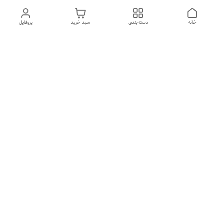
خانه
دسته‌بندی
سبد خرید
پروفایل
دسترسی سریع
درباره ما
تماس با ما
شکایات
سیاست حریم خصوصی
قوانین و مقررات
هفت روز هفته ، از ۱۰صبح تا ۷عصر پاسخگوی شما هستیم گالری
رزبوم
۰۹۹۱۶۴۳۲۰۰۳
شماره تماس
09916432003