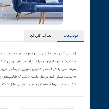
توضیحات
نظرات کاربران
( در این گالری چاپ کنواس بر روی بوم بدون محدودیت در
با تکنیک های هنری و دیجیتال تولید می شود و این نقاشی
نمونه اصلی وفادار است و کمترین تغییری در رنگ و جزی
به بیننده منتقل کند.در نظر داشته باشید که نقاشی‌های 
کیفیت چاپ آن‌ها کاسته نمی‌شود و همچنین قابل گردگیری 