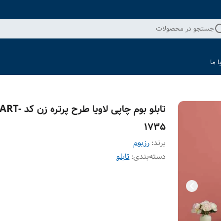
جستجو در محصولات
 ما
تابلو بوم چاپی لاویا طرح پرتره زن کد ART-
1735
برند:
رزبوم
دسته‌بندی
:
تابلو