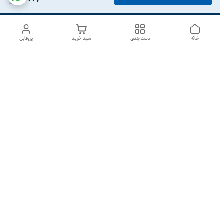
خانه
دسته‌بندی
سبد خرید
پروفایل
دسترسی سریع
درباره ما
تماس با ما
شکایات
سیاست حریم خصوصی
قوانین و مقررات
هفت روز هفته ، از ۱۰صبح تا ۷عصر پاسخگوی شما هستیم گالری
رزبوم
۰۹۹۱۶۴۳۲۰۰۳