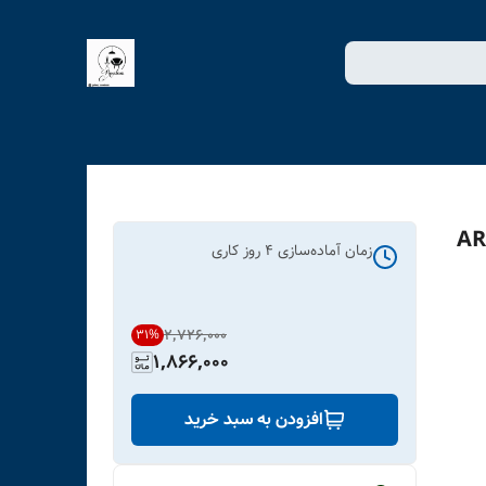
ویا طرح رقص سماع کد ART-
زمان آماده‌سازی
4
روز کاری
۲٬۷۲۶٬۰۰۰
31
%
1,866,000
افزودن به سبد خرید