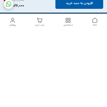
۲٬۷۲۶٬۰۰۰
31
%
افزودن به سبد خرید
1,866,000
خانه
دسته‌بندی
سبد خرید
پروفایل
دسترسی سریع
درباره ما
تماس با ما
شکایات
سیاست حریم خصوصی
قوانین و مقررات
هفت روز هفته ، از ۱۰صبح تا ۷عصر پاسخگوی شما هستیم گالری
رزبوم