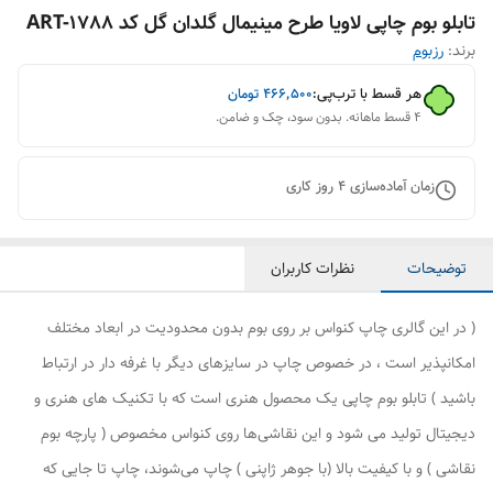
تابلو بوم چاپی لاویا طرح مینیمال گلدان گل کد ART-1788
برند:
رزبوم
هر قسط با ترب‌پی:
۴۶۶٬۵۰۰
تومان
۴ قسط ماهانه. بدون سود، چک و ضامن.
زمان آماده‌سازی
4
روز کاری
توضیحات
نظرات کاربران
( در این گالری چاپ کنواس بر روی بوم بدون محدودیت در ابعاد مختلف
امکانپذیر است ، در خصوص چاپ در سایزهای دیگر با غرفه دار در ارتباط
باشید ) تابلو بوم چاپی یک محصول هنری است که با تکنیک های هنری و
دیجیتال تولید می شود و این نقاشی‌ها روی کنواس مخصوص ( پارچه بوم
نقاشی ) و با کیفیت بالا (با جوهر ژاپنی ) چاپ می‌شوند، چاپ تا جایی که