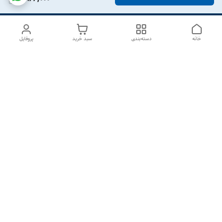
خانه
دسته‌بندی
سبد خرید
پروفایل
دسترسی سریع
درباره ما
تماس با ما
شکایات
سیاست حریم خصوصی
قوانین و مقررات
هفت روز هفته ، از ۱۰صبح تا ۷عصر پاسخگوی شما هستیم گالری
رزبوم
۰۹۹۱۶۴۳۲۰۰۳