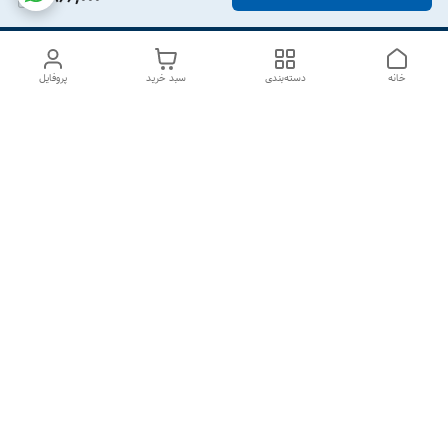
خانه
دسته‌بندی
سبد خرید
پروفایل
دسترسی سریع
درباره ما
تماس با ما
شکایات
سیاست حریم خصوصی
قوانین و مقررات
هفت روز هفته ، از ۱۰صبح تا ۷عصر پاسخگوی شما هستیم گالری
رزبوم
۰۹۹۱۶۴۳۲۰۰۳