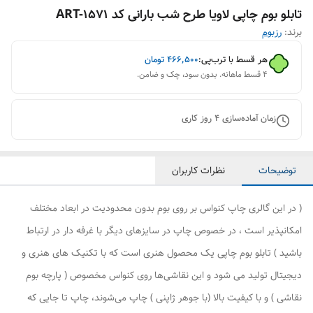
تابلو بوم چاپی لاویا طرح شب بارانی کد ART-1571
برند:
رزبوم
هر قسط با ترب‌پی:
۴۶۶٬۵۰۰
تومان
۴ قسط ماهانه. بدون سود، چک و ضامن.
زمان آماده‌سازی
4
روز کاری
توضیحات
نظرات کاربران
( در این گالری چاپ کنواس بر روی بوم بدون محدودیت در ابعاد مختلف
امکانپذیر است ، در خصوص چاپ در سایزهای دیگر با غرفه دار در ارتباط
باشید ) تابلو بوم چاپی یک محصول هنری است که با تکنیک های هنری و
دیجیتال تولید می شود و این نقاشی‌ها روی کنواس مخصوص ( پارچه بوم
نقاشی ) و با کیفیت بالا (با جوهر ژاپنی ) چاپ می‌شوند، چاپ تا جایی که