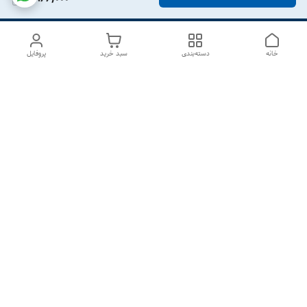
خانه
دسته‌بندی
سبد خرید
پروفایل
دسترسی سریع
درباره ما
تماس با ما
شکایات
سیاست حریم خصوصی
قوانین و مقررات
هفت روز هفته ، از ۱۰صبح تا ۷عصر پاسخگوی شما هستیم گالری
رزبوم
۰۹۹۱۶۴۳۲۰۰۳