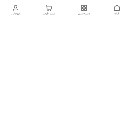
خانه
دسته‌بندی
سبد خرید
پروفایل
دسترسی سریع
درباره ما
تماس با ما
شکایات
سیاست حریم خصوصی
قوانین و مقررات
هفت روز هفته ، از ۱۰صبح تا ۷عصر پاسخگوی شما هستیم گالری
رزبوم
۰۹۹۱۶۴۳۲۰۰۳
شماره تماس
09916432003