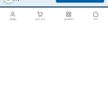
خانه
دسته‌بندی
سبد خرید
پروفایل
دسترسی سریع
درباره ما
تماس با ما
شکایات
سیاست حریم خصوصی
قوانین و مقررات
هفت روز هفته ، از ۱۰صبح تا ۷عصر پاسخگوی شما هستیم گالری
رزبوم
۰۹۹۱۶۴۳۲۰۰۳