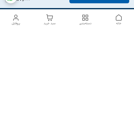
خانه
دسته‌بندی
سبد خرید
پروفایل
دسترسی سریع
درباره ما
تماس با ما
شکایات
سیاست حریم خصوصی
قوانین و مقررات
هفت روز هفته ، از ۱۰صبح تا ۷عصر پاسخگوی شما هستیم گالری
رزبوم
۰۹۹۱۶۴۳۲۰۰۳