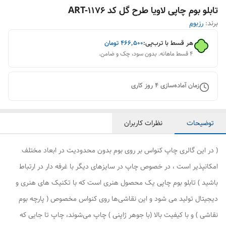
تابلو بوم چاپی لاویا طرح گل کد ART-1176
برند:
رزبوم
هر قسط با ترب‌پی:
۴۶۶٬۵۰۰
تومان
۴ قسط ماهانه. بدون سود، چک و ضامن.
زمان آماده‌سازی
4
روز کاری
توضیحات
نظرات کاربران
( در این گالری چاپ کنواس بر روی بوم بدون محدودیت در ابعاد مختلف
امکانپذیر است ، در خصوص چاپ در سایزهای دیگر با غرفه دار در ارتباط
باشید ) تابلو بوم چاپی یک محصول هنری است که با تکنیک های هنری و
دیجیتال تولید می شود و این نقاشی‌ها روی کنواس مخصوص ( پارچه بوم
نقاشی ) و با کیفیت بالا (با جوهر ژاپنی ) چاپ می‌شوند، چاپ تا جایی که