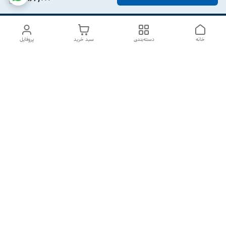
خانه
دسته‌بندی
سبد خرید
پروفایل
دسترسی سریع
درباره ما
تماس با ما
شکایات
سیاست حریم خصوصی
قوانین و مقررات
هفت روز هفته ، از ۱۰صبح تا ۷عصر پاسخگوی شما هستیم گالری
رزبوم
۰۹۹۱۶۴۳۲۰۰۳