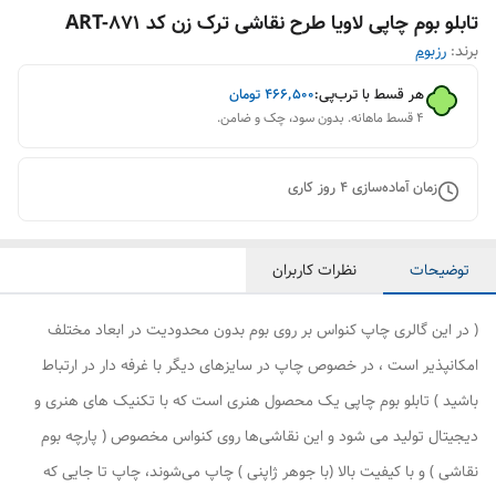
تابلو بوم چاپی لاویا طرح نقاشی ترک زن کد ART-871
برند:
رزبوم
هر قسط با ترب‌پی:
۴۶۶٬۵۰۰
تومان
۴ قسط ماهانه. بدون سود، چک و ضامن.
زمان آماده‌سازی
4
روز کاری
توضیحات
نظرات کاربران
( در این گالری چاپ کنواس بر روی بوم بدون محدودیت در ابعاد مختلف
امکانپذیر است ، در خصوص چاپ در سایزهای دیگر با غرفه دار در ارتباط
باشید ) تابلو بوم چاپی یک محصول هنری است که با تکنیک های هنری و
دیجیتال تولید می شود و این نقاشی‌ها روی کنواس مخصوص ( پارچه بوم
نقاشی ) و با کیفیت بالا (با جوهر ژاپنی ) چاپ می‌شوند، چاپ تا جایی که