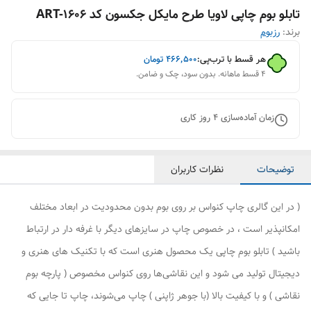
تابلو بوم چاپی لاویا طرح مایکل جکسون کد ART-1606
برند:
رزبوم
هر قسط با ترب‌پی:
۴۶۶٬۵۰۰
تومان
۴ قسط ماهانه. بدون سود، چک و ضامن.
زمان آماده‌سازی
4
روز کاری
توضیحات
نظرات کاربران
( در این گالری چاپ کنواس بر روی بوم بدون محدودیت در ابعاد مختلف
امکانپذیر است ، در خصوص چاپ در سایزهای دیگر با غرفه دار در ارتباط
باشید ) تابلو بوم چاپی یک محصول هنری است که با تکنیک های هنری و
دیجیتال تولید می شود و این نقاشی‌ها روی کنواس مخصوص ( پارچه بوم
نقاشی ) و با کیفیت بالا (با جوهر ژاپنی ) چاپ می‌شوند، چاپ تا جایی که