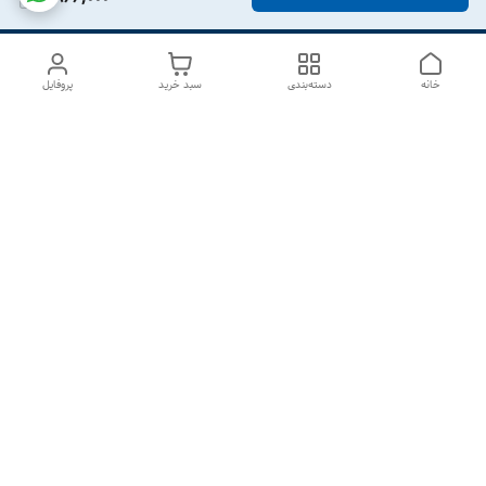
خانه
دسته‌بندی
سبد خرید
پروفایل
دسترسی سریع
درباره ما
تماس با ما
شکایات
سیاست حریم خصوصی
قوانین و مقررات
هفت روز هفته ، از ۱۰صبح تا ۷عصر پاسخگوی شما هستیم گالری
رزبوم
۰۹۹۱۶۴۳۲۰۰۳