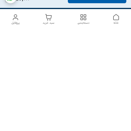
خانه
دسته‌بندی
سبد خرید
پروفایل
دسترسی سریع
درباره ما
تماس با ما
شکایات
سیاست حریم خصوصی
قوانین و مقررات
هفت روز هفته ، از ۱۰صبح تا ۷عصر پاسخگوی شما هستیم گالری
رزبوم
۰۹۹۱۶۴۳۲۰۰۳