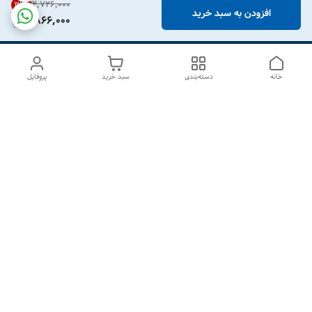
۲٬۷۲۶٬۰۰۰
31
%
افزودن به سبد خرید
1,866,000
خانه
دسته‌بندی
سبد خرید
پروفایل
دسترسی سریع
درباره ما
تماس با ما
شکایات
سیاست حریم خصوصی
قوانین و مقررات
هفت روز هفته ، از ۱۰صبح تا ۷عصر پاسخگوی شما هستیم گالری
رزبوم