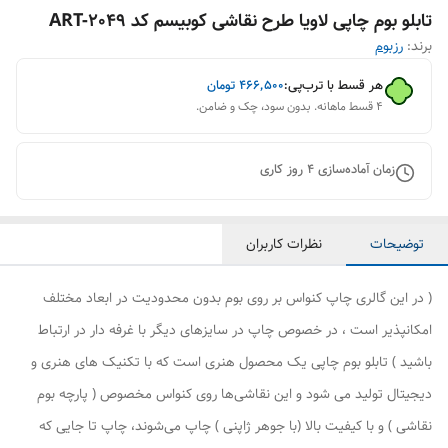
تابلو بوم چاپی لاویا طرح نقاشی کوبیسم کد ART-2049
برند:
رزبوم
هر قسط با ترب‌پی:
۴۶۶٬۵۰۰
تومان
۴ قسط ماهانه. بدون سود، چک و ضامن.
زمان آماده‌سازی
4
روز کاری
توضیحات
نظرات کاربران
( در این گالری چاپ کنواس بر روی بوم بدون محدودیت در ابعاد مختلف
امکانپذیر است ، در خصوص چاپ در سایزهای دیگر با غرفه دار در ارتباط
باشید ) تابلو بوم چاپی یک محصول هنری است که با تکنیک های هنری و
دیجیتال تولید می شود و این نقاشی‌ها روی کنواس مخصوص ( پارچه بوم
نقاشی ) و با کیفیت بالا (با جوهر ژاپنی ) چاپ می‌شوند، چاپ تا جایی که