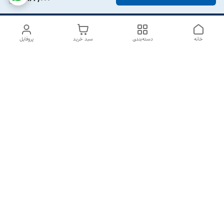
خانه
دسته‌بندی
سبد خرید
پروفایل
دسترسی سریع
درباره ما
تماس با ما
شکایات
سیاست حریم خصوصی
قوانین و مقررات
هفت روز هفته ، از ۱۰صبح تا ۷عصر پاسخگوی شما هستیم گالری
رزبوم
۰۹۹۱۶۴۳۲۰۰۳