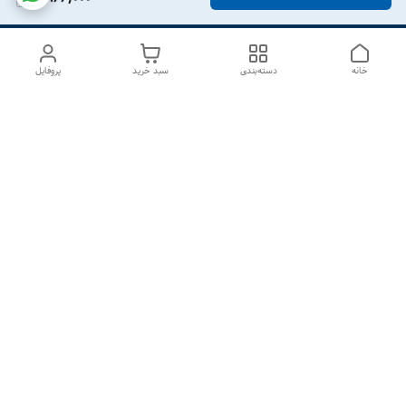
خانه
دسته‌بندی
سبد خرید
پروفایل
دسترسی سریع
درباره ما
تماس با ما
شکایات
سیاست حریم خصوصی
قوانین و مقررات
هفت روز هفته ، از ۱۰صبح تا ۷عصر پاسخگوی شما هستیم گالری
رزبوم
۰۹۹۱۶۴۳۲۰۰۳