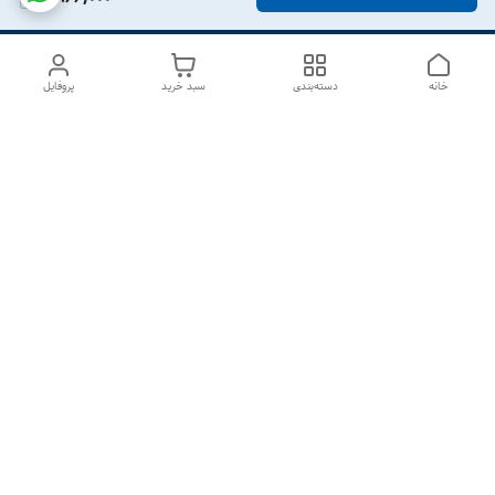
خانه
دسته‌بندی
سبد خرید
پروفایل
دسترسی سریع
درباره ما
تماس با ما
شکایات
سیاست حریم خصوصی
قوانین و مقررات
هفت روز هفته ، از ۱۰صبح تا ۷عصر پاسخگوی شما هستیم گالری
رزبوم
۰۹۹۱۶۴۳۲۰۰۳