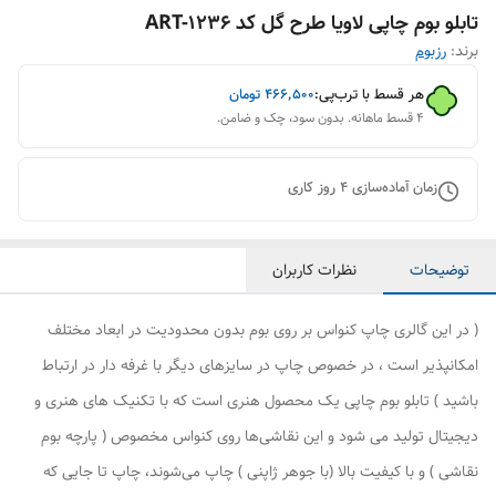
تابلو بوم چاپی لاویا طرح گل کد ART-1236
برند:
رزبوم
هر قسط با ترب‌پی:
۴۶۶٬۵۰۰
تومان
۴ قسط ماهانه. بدون سود، چک و ضامن.
زمان آماده‌سازی
4
روز کاری
توضیحات
نظرات کاربران
( در این گالری چاپ کنواس بر روی بوم بدون محدودیت در ابعاد مختلف
امکانپذیر است ، در خصوص چاپ در سایزهای دیگر با غرفه دار در ارتباط
باشید ) تابلو بوم چاپی یک محصول هنری است که با تکنیک های هنری و
دیجیتال تولید می شود و این نقاشی‌ها روی کنواس مخصوص ( پارچه بوم
نقاشی ) و با کیفیت بالا (با جوهر ژاپنی ) چاپ می‌شوند، چاپ تا جایی که