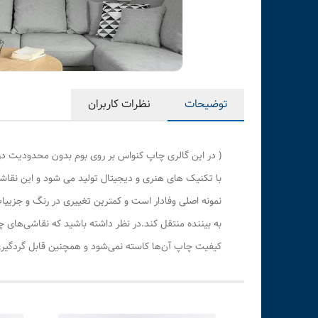
توضیحات
نظرات کاربران
( در این گالری چاپ کنواس بر روی بوم بدون محدودیت در
با تکنیک های هنری و دیجیتال تولید می شود و این نقاشی
نمونه اصلی وفادار است و کمترین تغییری در رنگ و جزی
به بیننده منتقل کند.در نظر داشته باشید که نقاشی‌های 
کیفیت چاپ آن‌ها کاسته نمی‌شود و همچنین قابل گردگیری 