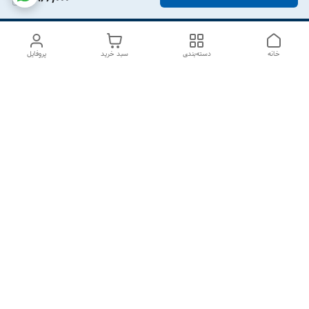
خانه
دسته‌بندی
سبد خرید
پروفایل
دسترسی سریع
درباره ما
تماس با ما
شکایات
سیاست حریم خصوصی
قوانین و مقررات
هفت روز هفته ، از ۱۰صبح تا ۷عصر پاسخگوی شما هستیم گالری
رزبوم
۰۹۹۱۶۴۳۲۰۰۳