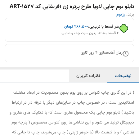
تابلو بوم چاپی لاویا طرح پرتره زن آفریقایی کد ART-1527
برند:
رزبوم
هر قسط با ترب‌پی:
۴۶۶٬۵۰۰
تومان
۴ قسط ماهانه. بدون سود، چک و ضامن.
زمان آماده‌سازی
4
روز کاری
توضیحات
نظرات کاربران
( در این گالری چاپ کنواس بر روی بوم بدون محدودیت در ابعاد مختلف
امکانپذیر است ، در خصوص چاپ در سایزهای دیگر با غرفه دار در ارتباط
باشید ) تابلو بوم چاپی یک محصول هنری است که با تکنیک های هنری و
دیجیتال تولید می شود و این نقاشی‌ها روی کنواس مخصوص ( پارچه بوم
نقاشی ) و با کیفیت بالا (با جوهر ژاپنی ) چاپ می‌شوند، چاپ تا جایی که