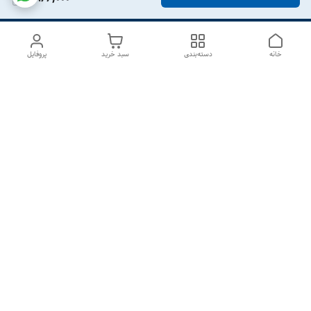
خانه
دسته‌بندی
سبد خرید
پروفایل
دسترسی سریع
درباره ما
تماس با ما
شکایات
سیاست حریم خصوصی
قوانین و مقررات
هفت روز هفته ، از ۱۰صبح تا ۷عصر پاسخگوی شما هستیم گالری
رزبوم
۰۹۹۱۶۴۳۲۰۰۳