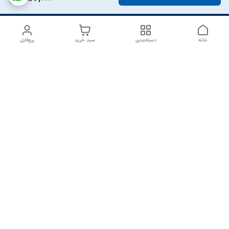
خانه
دسته‌بندی
سبد خرید
پروفایل
دسترسی سریع
درباره ما
تماس با ما
شکایات
سیاست حریم خصوصی
قوانین و مقررات
هفت روز هفته ، از ۱۰صبح تا ۷عصر پاسخگوی شما هستیم گالری
رزبوم
۰۹۹۱۶۴۳۲۰۰۳