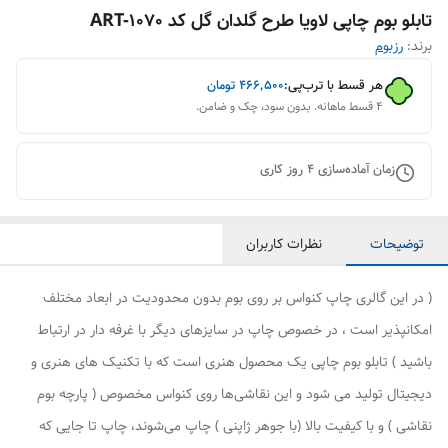
تابلو بوم چاپی لاویا طرح گلدان گل کد ART-1070
برند:
رزبوم
هر قسط با ترب‌پی:
۴۶۶٬۵۰۰
تومان
۴ قسط ماهانه. بدون سود، چک و ضامن.
زمان آماده‌سازی
4
روز کاری
توضیحات
نظرات کاربران
( در این گالری چاپ کنواس بر روی بوم بدون محدودیت در ابعاد مختلف
امکانپذیر است ، در خصوص چاپ در سایزهای دیگر با غرفه دار در ارتباط
باشید ) تابلو بوم چاپی یک محصول هنری است که با تکنیک های هنری و
دیجیتال تولید می شود و این نقاشی‌ها روی کنواس مخصوص ( پارچه بوم
نقاشی ) و با کیفیت بالا (با جوهر ژاپنی ) چاپ می‌شوند، چاپ تا جایی که