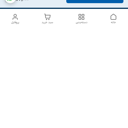
خانه
دسته‌بندی
سبد خرید
پروفایل
دسترسی سریع
درباره ما
تماس با ما
شکایات
سیاست حریم خصوصی
قوانین و مقررات
هفت روز هفته ، از ۱۰صبح تا ۷عصر پاسخگوی شما هستیم گالری
رزبوم
۰۹۹۱۶۴۳۲۰۰۳