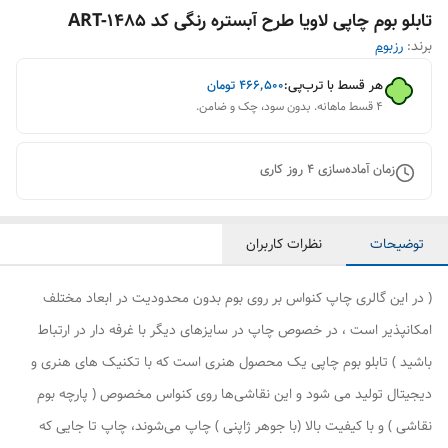
تابلو بوم چاپی لاویا طرح آبستره رنگی کد ART-1485
برند:
رزبوم
هر قسط با ترب‌پی:
۴۶۶٬۵۰۰
تومان
۴ قسط ماهانه. بدون سود، چک و ضامن.
زمان آماده‌سازی
4
روز کاری
توضیحات
نظرات کاربران
( در این گالری چاپ کنواس بر روی بوم بدون محدودیت در ابعاد مختلف
امکانپذیر است ، در خصوص چاپ در سایزهای دیگر با غرفه دار در ارتباط
باشید ) تابلو بوم چاپی یک محصول هنری است که با تکنیک های هنری و
دیجیتال تولید می شود و این نقاشی‌ها روی کنواس مخصوص ( پارچه بوم
نقاشی ) و با کیفیت بالا (با جوهر ژاپنی ) چاپ می‌شوند، چاپ تا جایی که