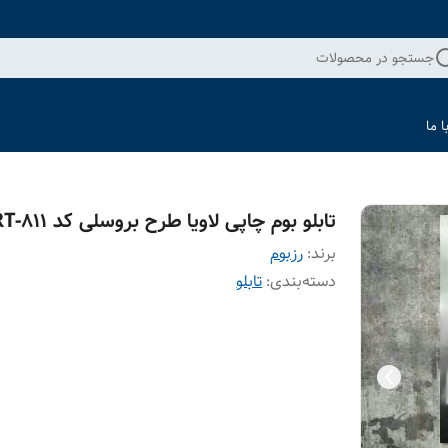
جستجو در محصولات
 ما
تابلو بوم چاپی لاویا طرح بروسلی کد ART-811
برند:
رزبوم
دسته‌بندی
:
تابلو