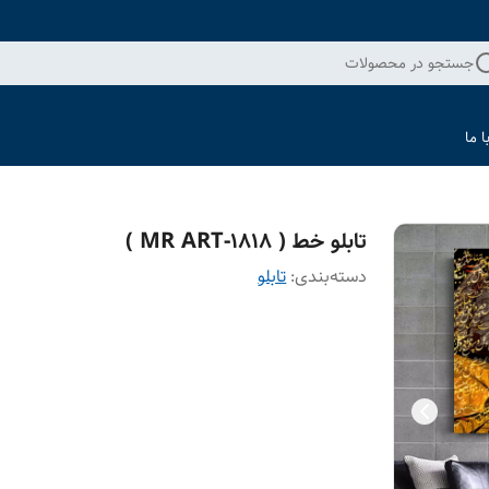
جستجو در محصولات
 ما
تابلو خط ( 1818-MR ART )
دسته‌بندی
:
تابلو