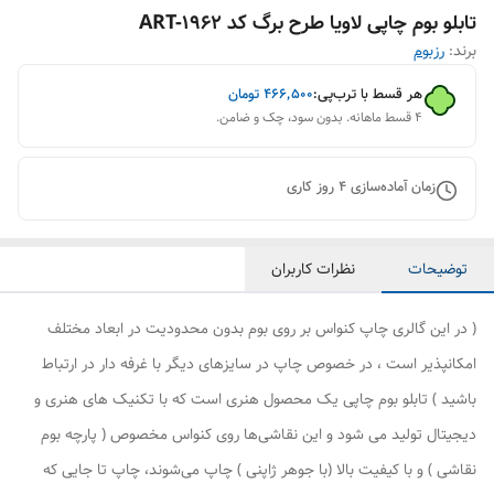
تابلو بوم چاپی لاویا طرح برگ کد ART-1962
برند:
رزبوم
هر قسط با ترب‌پی:
۴۶۶٬۵۰۰
تومان
۴ قسط ماهانه. بدون سود، چک و ضامن.
زمان آماده‌سازی
4
روز کاری
توضیحات
نظرات کاربران
( در این گالری چاپ کنواس بر روی بوم بدون محدودیت در ابعاد مختلف
امکانپذیر است ، در خصوص چاپ در سایزهای دیگر با غرفه دار در ارتباط
باشید ) تابلو بوم چاپی یک محصول هنری است که با تکنیک های هنری و
دیجیتال تولید می شود و این نقاشی‌ها روی کنواس مخصوص ( پارچه بوم
نقاشی ) و با کیفیت بالا (با جوهر ژاپنی ) چاپ می‌شوند، چاپ تا جایی که