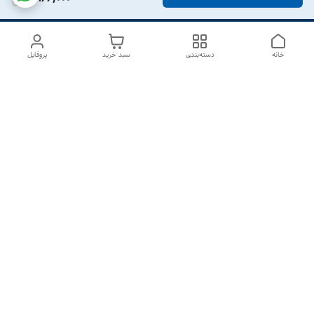
خانه
دسته‌بندی
سبد خرید
پروفایل
دسترسی سریع
درباره ما
تماس با ما
شکایات
سیاست حریم خصوصی
قوانین و مقررات
هفت روز هفته ، از ۱۰صبح تا ۷عصر پاسخگوی شما هستیم گالری
رزبوم
۰۹۹۱۶۴۳۲۰۰۳