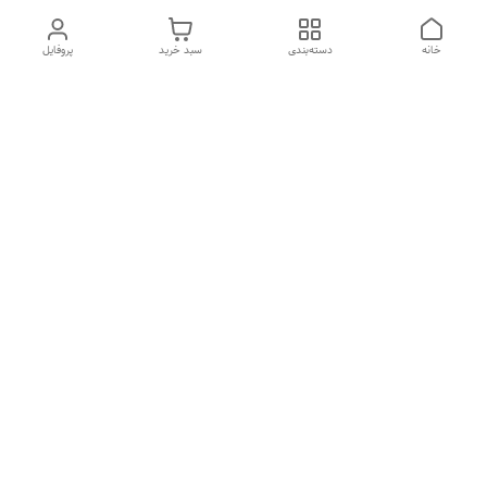
خانه
دسته‌بندی
سبد خرید
پروفایل
دسترسی سریع
درباره ما
تماس با ما
شکایات
سیاست حریم خصوصی
قوانین و مقررات
هفت روز هفته ، از ۱۰صبح تا ۷عصر پاسخگوی شما هستیم گالری
رزبوم
۰۹۹۱۶۴۳۲۰۰۳
شماره تماس
09916432003