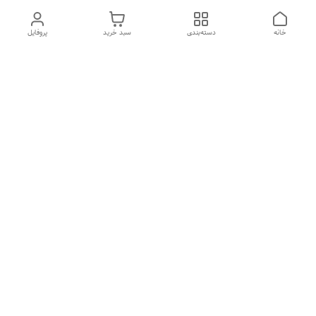
خانه
دسته‌بندی
سبد خرید
پروفایل
دسترسی سریع
درباره ما
تماس با ما
شکایات
سیاست حریم خصوصی
قوانین و مقررات
هفت روز هفته ، از ۱۰صبح تا ۷عصر پاسخگوی شما هستیم گالری
رزبوم
۰۹۹۱۶۴۳۲۰۰۳
شماره تماس
09916432003