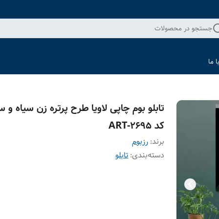
جستجو در محصولات
 ما
تابلو بوم چاپی لاویا طرح پرتره زن سیاه و س
کد ART-2695
برند:
رزبوم
دسته‌بندی
:
تابلو