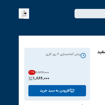
فید
زمان آماده‌سازی
4
روز کاری
۲٬۷۲۶٬۰۰۰
31
%
1,866,000
افزودن به سبد خرید